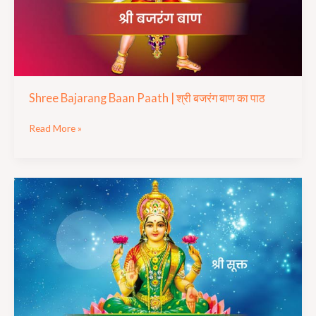
बाण
का
पाठ
Shree Bajarang Baan Paath | श्री बजरंग बाण का पाठ
Read More »
Ath
Shree
Sukta
Mantra
Paath
|
अथ
श्री-
सूक्त