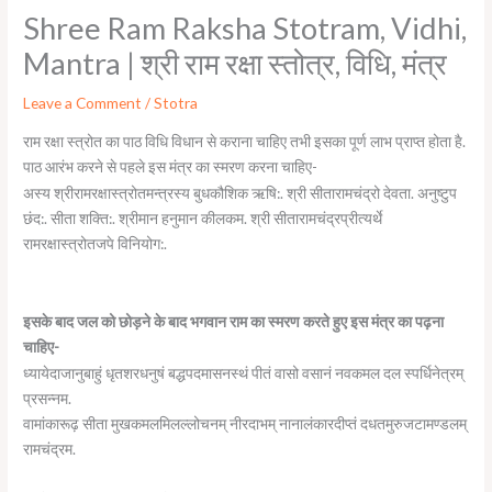
Shree Ram Raksha Stotram, Vidhi,
Mantra | श्री राम रक्षा स्तोत्र, विधि, मंत्र
Leave a Comment
/
Stotra
राम रक्षा स्त्रोत का पाठ विधि विधान से कराना चाहिए तभी इसका पूर्ण लाभ प्राप्त होता है.
पाठ आरंभ करने से पहले इस मंत्र का स्मरण करना चाहिए-
अस्य श्रीरामरक्षास्त्रोतमन्त्रस्य बुधकौशिक ऋषि:. श्री सीतारामचंद्रो देवता. अनुष्टुप
छंद:. सीता शक्ति:. श्रीमान हनुमान कीलकम. श्री सीतारामचंद्रप्रीत्यर्थे
रामरक्षास्त्रोतजपे विनियोग:.
इसके बाद जल को छोड़ने के बाद भगवान राम का स्मरण करते हुए इस मंत्र का पढ़ना
चाहिए-
ध्यायेदाजानुबाहुं धृतशरधनुषं बद्धपदमासनस्थं पीतं वासो वसानं नवकमल दल स्पर्धिनेत्रम्
प्रसन्नम.
वामांकारूढ़ सीता मुखकमलमिलल्लोचनम् नीरदाभम् नानालंकारदीप्तं दधतमुरुजटामण्डलम्
रामचंद्रम.