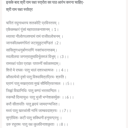
इसके बाद श्री राम रक्षा स्त्रोत का पाठ आरंभ करना चाहिए-
श्री राम रक्षा स्तोत्र
चरितं रघुनाथस्य शतकोटि प्रविस्तरम् ।
एकैकमक्षरं पुंसां महापातकनाशनम् । 1।
ध्यात्वा नीलोत्पलश्यामं रामं राजीवलोचनम् ।
जानकीलक्ष्मणोपेतं जटामुकुटमण्डितं ।2।
सासितूणधनुर्बाणपाणिं नक्तंचरान्तकम्।
स्वलीलया जगत्त्रातुमाविर्भूतमजं विभुम् ।।3।।
रामरक्षां पठेत प्राज्ञः पापघ्नीं सर्वकामदाम्।
शिरो मे राघवः पातु भालं दशरथात्मजः ।। 4।।
कौसल्येयो दृशो पातु विश्वामित्रप्रियः श्रुति।
घ्राणं पातु मखत्राता मुखं सौमित्रिवत्सलः ।।5।।
जिह्वां विद्यानिधिः पातु कण्ठं भरतवन्दितः।
स्कन्धौ दिव्यायुधः पातु भुजौ भग्नेशकार्मुकः ।।6।।
करौ सीतापतिः पातु हृदयं जामदग्न्यजित।
मध्यं पातु खरध्वंसी नाभिं जाम्बवदाश्रयः ।।7।।
सुग्रीवेशः कटी पातु सक्थिनी हनुमत्प्रभुः।
उरु रघूत्तमः पातु रक्षःकुलविनाशकृताः ।।8।।