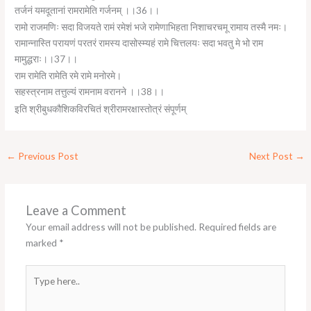
तर्जनं यमदूतानां रामरामेति गर्जनम् ।।36।।
रामो राजमणिः सदा विजयते रामं रमेशं भजे रामेणाभिहता निशाचरचमू रामाय तस्मै नमः।
रामान्नास्ति परायणं परतरं रामस्य दासोस्म्यहं रामे चित्तलयः सदा भवतु मे भो राम
मामुद्धराः।।37।।
राम रामेति रामेति रमे रामे मनोरमे।
सहस्त्रनाम तत्तुल्यं रामनाम वरानने ।।38।।
इति श्रीबुधकौशिकविरचितं श्रीरामरक्षास्तोत्रं संपूर्णम्
←
Previous Post
Next Post
→
Leave a Comment
Your email address will not be published.
Required fields are
marked
*
Type
here..