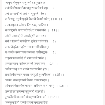
जानुनी सेतुकृत पातु जंघे दशमुखांतकः।
पादौ विभीषणश्रीदः पातु रामअखिलं वपुः ।।9।।
एतां रामबलोपेतां रक्षां यः सुकृति पठेत।
स चिरायुः सुखी पुत्री विजयी विनयी भवेत् ।।10।।
पातालभूतल व्योम चारिणश्छद्मचारिणः।
न द्रष्टुमपि शक्तास्ते रक्षितं रामनामभिः ।।11।।
रामेति रामभद्रेति रामचंद्रेति वा स्मरन।
नरौ न लिप्यते पापैर्भुक्तिं मुक्तिं च विन्दति ।।12।।
जगज्जैत्रैकमन्त्रेण रामनाम्नाभिरक्षितम्।
यः कण्ठे धारयेत्तस्य करस्थाः सर्वसिद्धयः ।।13।।
वज्रपञ्जरनामेदं यो रामकवचं स्मरेत।
अव्याहताज्ञाः सर्वत्र लभते जयमंगलम् ।।14।।
आदिष्टवान् यथा स्वप्ने रामरक्षामिमां हरः।
तथा लिखितवान् प्रातः प्रबुद्धो बुधकौशिकः ।।15।।
आरामः कल्पवृक्षाणां विरामः सकलापदाम्।
अभिरामस्त्रिलोकानां रामः श्रीमान स नः प्रभुः ।।16।।
तरुणौ रूपसम्पन्नौ सुकुमारौ महाबलौ।
पुण्डरीकविशालाक्षौ चीरकृष्णाजिनाम्बरौ ।।17।।
फलमूलाशिनौ दान्तौ तापसौ ब्रह्मचारिणौ।