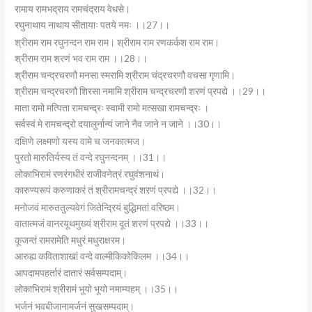
रामाय रामभद्राय रामचंद्राय वेधसे।
रघुनाथाय नाथाय सीतायाः पतये नमः ।।27।।
श्रीराम राम रघुनन्दन राम राम। श्रीराम राम रणकर्कश राम राम।
श्रीराम राम शरणं भव राम राम ।।28।।
श्रीराम चन्द्रचरणौ मनसा स्मरामि श्रीराम चंद्रचरणौ वचसा गृणामि।
श्रीराम चन्द्रचरणौ शिरसा नमामि श्रीराम चन्द्रचरणौ शरणं प्रपद्ये ।।29।।
माता रामो मत्पिता रामचन्द्रः स्वामी रामो मत्सखा रामचन्द्रः ।
सर्वस्वं मे रामचन्द्रो दयालुर्नान्यं जाने नैव जाने न जाने ।।30।।
दक्षिणे लक्ष्मणो यस्य वामे च जनकात्मज।
पुरतो मारुतिर्यस्य तं वन्दे रघुनन्दनम् ।।31।।
लोकाभिरामं रणरंगधीरं राजीवनेत्रं रघुवंशनाथं।
कारुण्यरूपं करुणाकरं तं श्रीरामचन्द्रं शरणं प्रपद्ये ।।32।।
मनोजवं मारुततुल्यवेगं जितेन्द्रियं बुद्धिमतां वरिष्ठम।
वातात्मजं वानरयूथमुख्यं श्रीराम दूतं शरणं प्रपद्ये ।।33।।
कूजन्तं रामरामेति मधुरं मधुराक्षरम।
आरुह्य कविताशाखां वन्दे वाल्मीकिकोकिलम ।।34।।
आपदामपहर्तारं दातारं सर्वसम्पदाम्।
लोकाभिरामं श्रीरामं भूयो भूयो नमाम्यहम् ।।35।।
भर्जनं भवबीजानामर्जनं सुखसम्पदाम्।