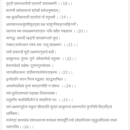
पुत्रौ दशरथस्यैतौ भ्रातरौ रामलक्ष्मणौ ।।18।।
शरण्यौ सर्वसत्वानां श्रेष्ठौ सर्वधनुष्मताम्।
रक्षःकुलनिहन्तारौ त्रायेतां नो रघूत्तमौ ।।19।।
आत्तसज्जधनुषाविषुस्पृशा वक्ष याशुगनिषङ्गसङ्गिनौ।
रक्षणाय मम रामलक्ष्मणावग्रतः पथि सदैव गच्छताम ।।20।।
सन्नद्धः कवची खड्गी चापबाणधरो युवा।
गच्छन् मनोरथान नश्च रामः पातु सलक्ष्मणः ।।21।।
रामो दाशरथी शूरो लक्ष्मणानुचरो बली।
काकुत्स्थः पुरुषः पूर्णः कौसल्येयो रघूत्तमः ।।22।।
वेदान्तवेद्यो यज्ञेशः पुराणपुरुषोत्तमः।
जानकीवल्लभः श्रीमानप्रमेयपराक्रमः।।23।।
इत्येतानि जपन नित्यं मद्भक्तः श्रद्धयान्वितः।
अश्वमेधाधिकं पुण्यं सम्प्राप्नोति न संशयः ।।24।।
रामं दुर्वादलश्यामं पद्माक्षं पीतवाससम।
स्तुवन्ति नामभिर्दिव्यैर्न ते संसारिणो नरः ।।25।।
रामं लक्ष्मणपूर्वजं रघुवरं सीतापतिं सुन्दरं काकुत्स्थं करुणार्णवं गुणनिधिं विप्रप्रियं
धार्मिकम।
राजेन्द्रं सत्यसंधं दशरथतनयं श्यामलं शांतमूर्तिं वन्दे लोकाभिरामं रघुकुलतिलकं राघवं
रावणारिम।।26।।