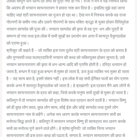
उसका सम्पूर्ण धन-धान्य एवं सभी सौ पुत्र नष्ट हो गये। राजा ने मन में यह निश्चय किया
कि अवश्य ही भगवान सत्यनारायण ने हमारा नाश कर दिया है। इसलिए मुझे वहां जाना
चाहिए जहां श्री सत्यनारायण का पूजन हो रहा था। ऐसा मन में निश्चय करके वह राजा
गोपगणों के समीप गया और उसने गोपगणों के साथ भक्ति-श्रद्धा से युक्त होकर विधिपूर्वक
भगवान सत्यदेव की पूजा की। भगवान सत्यदेव की कृपा से वह पुनः धन और पुत्रों से
सम्पन्न हो गया तथा इस लोक में सभी सुखों का उपभोग कर अन्त में सत्यपुर वैकुण्ठलोक
को प्राप्त हुआ।
श्रीसूत जी कहते हैं – जो व्यक्ति इस परम दुर्लभ श्री सत्यनारायण के व्रत को करता है
और पुण्यमयी तथा फलप्रदायिनी भगवान की कथा को भक्तियुक्त होकर सुनता है, उसे
भगवान सत्यनारायण की कृपा से धन-धान्य आदि की प्राप्ति होती है। दरिद्र धनवान हो
जाता है, बन्धन में पड़ा हुआ बन्धन से मुक्त हो जाता है, डरा हुआ व्यक्ति भय मुक्त हो जाता
है – यह सत्य बात है, इसमें संशय नहीं। इस लोक में वह सभी ईप्सित फलों का भोग प्राप्त
करके अन्त में सत्यपुर वैकुण्ठलोक को जाता है। हे ब्राह्मणों! इस प्रकार मैंने आप लोगों से
भगवान सत्यनारायण के व्रत को कहा, जिसे करके मनुष्य सभी दुखों से मुक्त हो जाता है।
कलियुग में तो भगवान सत्यदेव की पूजा विशेष फल प्रदान करने वाली है। भगवान विष्णु
को ही कुछ लोग काल, कुछ लोग सत्य, कोई ईश और कोई सत्यदेव तथा दूसरे लोग
सत्यनारायण नाम से कहेंगे। अनेक रूप धारण करके भगवान सत्यनारायण सभी का
मनोरथ सिद्ध करते हैं। कलियुग में सनातन भगवान विष्णु ही सत्यव्रत रूप धारण करके
सभी का मनोरथ पूर्ण करने वाले होंगे। हे श्रेष्ठ मुनियों! जो व्यक्ति नित्य भगवान
सत्यनारायण की इस व्रत-कथा को पढ़ता है, सुनता है, भगवान सत्यारायण की कृपा से