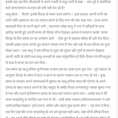
इसके बाद एक दिन लीलावती ने अपने स्वामी से मधुर वाणी में कहा – आप पूर्व में संकल्पित
श्री सत्यनारायण के व्रत को क्यों नहीं कर रहे हैं?
साधु बोला – ‘प्रिये! इसके विवाह के समय व्रत करूंगा।’ इस प्रकार अपनी पत्नी को
भली-भांति आश्वस्त कर वह व्यापार करने के लिए नगर की ओर चला गया। इधर कन्या
कलावती पिता के घर में बढ़ने लगी। तदनन्तर धर्मज्ञ साधु ने नगर में सखियों के साथ
क्रीड़ा करती हुई अपनी कन्या को विवाह योग्य देखकर आपस में मन्त्रणा करके ‘कन्या
विवाह के लिए श्रेष्ठ वर का अन्वेषण करो’ – ऐसा दूत से कहकर शीघ्र ही उसे भेज दिया।
उसकी आज्ञा प्राप्त करके दूत कांचन नामक नगर में गया और वहां से एक वणिक का पुत्र
लेकर आया। उस साधु ने उस वणिक के पुत्र को सुन्दर और गुणों से सम्पन्न देखकर
अपनी जाति के लोगों तथा बन्धु-बान्धवों के साथ संतुष्टचित्त हो विधि-विधान से वणिकपुत्र
के हाथ में कन्या का दान कर दिया।
उस समय वह साधु बनिया दुर्भाग्यवश भगवान् का वह उत्तम व्रत भूल गया। पूर्व संकल्प के
अनुसार विवाह के समय में व्रत न करने के कारण भगवान उस पर रुष्ट हो गये। कुछ
समय के पश्चात अपने व्यापारकर्म में कुशल वह साधु बनिया काल की प्रेरणा से अपने
दामाद के साथ व्यापार करने के लिए समुद्र के समीप स्थित रत्नसारपुर नामक सुन्दर नगर
में गया और पअने श्रीसम्पन्न दामाद के साथ वहां व्यापार करने लगा। उसके बाद वे दोों
राजा चन्द्रकेतु के रमणीय उस नगर में गये। उसी समय भगवान् श्रीसत्यनारायण ने उसे
भ्रष्टप्रतिज्ञ देखकर ‘इसे दारुण, कठिन और महान् दुख प्राप्त होगा’ – यह शाप दे दिया।
एक दिन एक चोर राजा चन्द्रकेतु के धन को चुराकर वहीं आया, जहां दोनों वणिक स्थित
थे। वह अपने पीछे दौड़ते हुए दूतों को देखकर भयभीतचित्त से धन वहीं छोड़कर शीघ्र ही