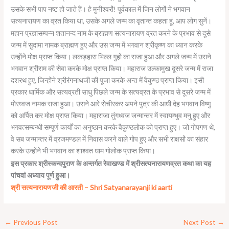
उसके सभी पाप नष्ट हो जाते हैं। हे मुनीश्वरों! पूर्वकाल में जिन लोगों ने भगवान
सत्यनारायण का व्रत किया था, उसके अगले जन्म का वृतान्त कहता हूं, आप लोग सुनें।
महान प्रज्ञासम्पन्न शतानन्द नाम के ब्राह्मण सत्यनारायण व्रत करने के प्रभाव से दूसे
जन्म में सुदामा नामक ब्राह्मण हुए और उस जन्म में भगवान श्रीकृष्ण का ध्यान करके
उन्होंने मोक्ष प्राप्त किया। लकड़हारा भिल्ल गुहों का राजा हुआ और अगले जन्म में उसने
भगवान श्रीराम की सेवा करके मोक्ष प्राप्त किया। महाराज उल्कामुख दूसरे जन्म में राजा
दशरथ हुए, जिन्होंने श्रीरंगनाथजी की पूजा करके अन्त में वैकुण्ठ प्राप्त किया। इसी
प्रकार धार्मिक और सत्यव्रती साधु पिछले जन्म के सत्यव्रत के प्रभाव से दूसरे जन्म में
मोरध्वज नामक राजा हुआ। उसने आरे सेचीरकर अपने पुत्र की आधी देह भगवान विष्णु
को अर्पित कर मोक्ष प्राप्त किया। महाराजा तुंगध्वज जन्मान्तर में स्वायम्भुव मनु हुए और
भगवत्सम्बन्धी सम्पूर्ण कार्यों का अनुष्ठान करके वैकुण्ठलोक को प्राप्त हुए। जो गोपगण थे,
वे सब जन्मान्तर में व्रजमण्डल में निवास करने वाले गोप हुए और सभी राक्षसों का संहार
करके उन्होंने भी भगवान का शाश्वत धाम गोलोक प्राप्त किया।
इस प्रकार श्रीस्कन्दपुराण के अन्तर्गत रेवाखण्ड में श्रीसत्यनारायणव्रत कथा का यह
पांचवां अध्याय पूर्ण हुआ।
श्री सत्यनारायणजी की आरती – Shri Satyanarayanji ki aarti
←
Previous Post
Next Post
→