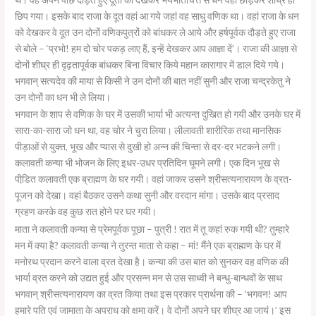
छिप गया। इसके बाद राजा के दूत वहां आ गये जहां वह साधु वणिक था। वहां राजा के धन
को देखकर वे दूत उन दोनों वणिकपुत्रों को बांधकर ले आये और हर्षपूर्वक दौड़ते हुए राजा
से बोले – ‘प्रभो! हम दो चोर पकड़ लाए हैं, इन्हें देखकर आप आज्ञा दें’। राजा की आज्ञा से
दोनों शीघ्र ही दृढ़तापूर्वक बांधकर बिना विचार किये महान कारागार में डाल दिये गये।
भगवान् सत्यदेव की माया से किसी ने उन दोनों की बात नहीं सुनी और राजा चन्द्रकेतु ने
उन दोनों का धन भी ले लिया।
भगवान के शाप से वणिक के घर में उसकी भार्या भी अत्यन्त दुखित हो गयी और उनके घर में
सारा-का-सारा जो धन था, वह चोर ने चुरा लिया। लीलावती शारीरिक तथा मानसिक
पीड़ाओं से युक्त, भूख और प्यास से दुखी हो अन्न की चिन्ता से दर-दर भटकने लगी।
कलावती कन्या भी भोजन के लिए इधर-उधर प्रतिदिन घूमने लगी। एक दिन भूख से
पीडि़त कलावती एक ब्राह्मण के घर गयी। वहां जाकर उसने श्रीसत्यनारायण के व्रत-
पूजन को देखा। वहां बैठकर उसने कथा सुनी और वरदान मांगा। उसके बाद प्रसाद
ग्रहण करके वह कुछ रात होने पर घर गयी।
माता ने कलावती कन्या से प्रेमपूर्वक पूछा – पुत्री ! रात में तू कहां रुक गयी थी? तुम्हारे
मन में क्या है? कलावती कन्या ने तुरन्त माता से कहा – मां! मैंने एक ब्राह्मण के घर में
मनोरथ प्रदान करने वाला व्रत देखा है। कन्या की उस बात को सुनकर वह वणिक की
भार्या व्रत करने को उद्यत हुई और प्रसन्न मन से उस साध्वी ने बन्धु-बान्धवों के साथ
भगवान् श्रीसत्यनारायण का व्रत किया तथा इस प्रकार प्रार्थना की – ‘भगवन! आप
हमारे पति एवं जामाता के अपराध को क्षमा करें। वे दोनों अपने घर शीघ्र आ जायं।’ इस