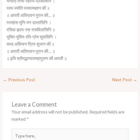
भगवत्-तत्त्व-रहस्य-प्रकाशिनि ।
परम ज्योति परमात्मज्ञान की ॥
॥ आरती अतिपावन पुरान की… ॥
परमहंस-मुनि-मन उल्लासिनि ।
रसिक-हृदय-रस-रासविलासिनि ॥
भुक्ति-मुक्ति-रति-प्रेम सुदासिनि ।
कथा अकिंचन प्रिय सुजान की ॥
॥ आरती अतिपावन पुरान की… ॥
॥ इति श्रीमद्भागवतमहापुराण की आरती ॥
←
Previous Post
Next Post
→
Leave a Comment
Your email address will not be published.
Required fields are
marked
*
Type
here..