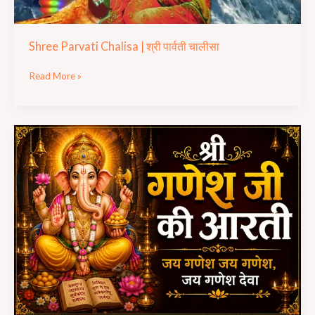
Shree Parvati Chalisa | श्री पार्वती चालीसा
Read More »
Shree
Ganesh
Ji
Aarti
|
श्री
गणेश
की
आरती
|
जय