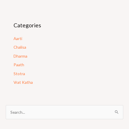
Categories
Aarti
Chalisa
Dharma
Paath
Stotra
Vrat Katha
S
e
a